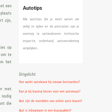
met een
Autotips
 plaats
Alle autotips die je moet weten om
t zijn,
veilig te rijden en de prestaties van je
voertuig te optimaliseren: technische
inspectie, onderhoud, autoverzekering
ties op
vergelijken…
g om te
om het
Uitgelicht
Hoe werkt autolease bij nieuwe bestuurders?
eer met
Kan je bij leasing kiezen voor een automaat?
e nodig
Wat zijn de voordelen van online auto leasen?
ant die
Wat is inbegrepen in een leasepakket?