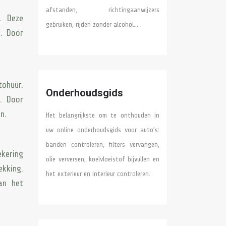
afstanden, richtingaanwijzers
. Deze
gebruiken, rijden zonder alcohol…
n. Door
tohuur.
Onderhoudsgids
o. Door
n.
Het belangrijkste om te onthouden in
uw online onderhoudsgids voor auto’s:
banden controleren, filters vervangen,
ekering
olie verversen, koelvloeistof bijvullen en
ekking.
het exterieur en interieur controleren.
an het