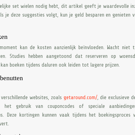
lijke set wielen nodig hebt, dit artikel geeft je waardevolle in
ls je deze suggesties volgt, kun je geld besparen en genieten 
ken
moment kan de kosten aanzienlijk beïnvloeden. Wacht niet t
ren. Studies hebben aangetoond dat reserveren op woens
an boeken tijdens daluren ook leiden tot lagere prijzen.
 benutten
 verschillende websites, zoals
getaround.com/
, die exclusieve d
t het gebruik van couponcodes of speciale aanbieding
aus. Deze kortingen kunnen vaak tijdens het boekingsproces 
vert.