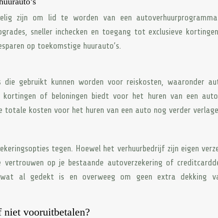
huurauto’s
delig zijn om lid te worden van een autoverhuurprogramma
grades, sneller inchecken en toegang tot exclusieve kortinge
besparen op toekomstige huurauto’s.
s die gebruikt kunnen worden voor reiskosten, waaronder au
d kortingen of beloningen biedt voor het huren van een aut
e totale kosten voor het huren van een auto nog verder verlage
zekeringsopties tegen. Hoewel het verhuurbedrijf zijn eigen verz
e vertrouwen op je bestaande autoverzekering of creditcardd
en wat al gedekt is en overweeg om geen extra dekking v
 niet vooruitbetalen?