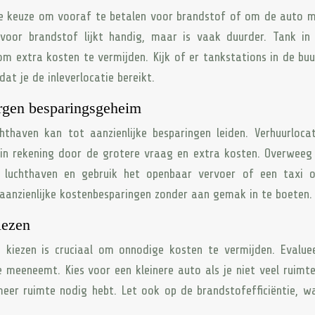
de keuze om vooraf te betalen voor brandstof of om de auto 
 voor brandstof lijkt handig, maar is vaak duurder. Tank in
 extra kosten te vermijden. Kijk of er tankstations in de buur
at je de inleverlocatie bereikt.
orgen besparingsgeheim
thaven kan tot aanzienlijke besparingen leiden. Verhuurloca
 in rekening door de grotere vraag en extra kosten. Overwee
e luchthaven en gebruik het openbaar vervoer of een taxi 
 aanzienlijke kostenbesparingen zonder aan gemak in te boeten.
iezen
g kiezen is cruciaal om onnodige kosten te vermijden. Evalu
e meeneemt. Kies voor een kleinere auto als je niet veel ruimt
meer ruimte nodig hebt. Let ook op de brandstofefficiëntie, w