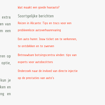
Wat maakt een goede huurauto?
Soortgelijke berichten
 extra
Reizen in Alicante: Tips en trucs voor een
gen van
probleemloze autoverhuurervaring
om een
Een auto huren: Jouw ticket om te verkennen,
te ontdekken en te zwerven
Betrouwbare botsingscentra vinden: tips van
uren op
experts voor autobezitters
 optie,
Onderzoek naar de invloed van directe injectie
op de prestaties van auto’s
kun je
jken en
ing en