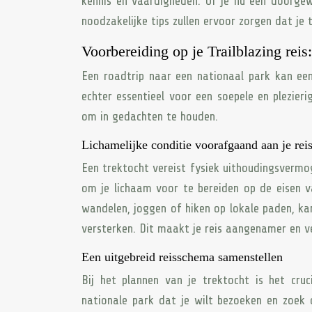
kennis en vaardigheden. Of je nu een doorgew
noodzakelijke tips zullen ervoor zorgen dat je t
Voorbereiding op je Trailblazing reis:
Een roadtrip naar een nationaal park kan een
echter essentieel voor een soepele en plezieri
om in gedachten te houden.
Lichamelijke conditie voorafgaand aan je rei
Een trektocht vereist fysiek uithoudingsvermog
om je lichaam voor te bereiden op de eisen 
wandelen, joggen of hiken op lokale paden, kan
versterken. Dit maakt je reis aangenamer en ve
Een uitgebreid reisschema samenstellen
Bij het plannen van je trektocht is het cru
nationale park dat je wilt bezoeken en zoek 