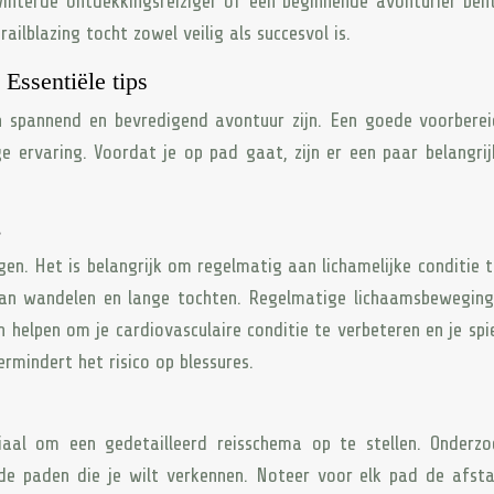
interde ontdekkingsreiziger of een beginnende avonturier ben
railblazing tocht zowel veilig als succesvol is.
 Essentiële tips
 spannend en bevredigend avontuur zijn. Een goede voorberei
ge ervaring. Voordat je op pad gaat, zijn er een paar belangrij
s
en. Het is belangrijk om regelmatig aan lichamelijke conditie 
van wandelen en lange tochten. Regelmatige lichaamsbeweging
 helpen om je cardiovasculaire conditie te verbeteren en je spi
rmindert het risico op blessures.
ciaal om een gedetailleerd reisschema op te stellen. Onderz
de paden die je wilt verkennen. Noteer voor elk pad de afst