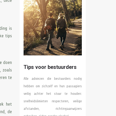
t, deze
ding is
ke tips
te doen
Tips voor bestuurders
, zoals
eren te
Alle adviezen die bestuurders nodig
hebben om zichzelf en hun passagiers
veilig achter het stuur te houden:
snelheidslimieten respecteren, veilige
oek het
afstanden, richtingaanwijzers
and, de