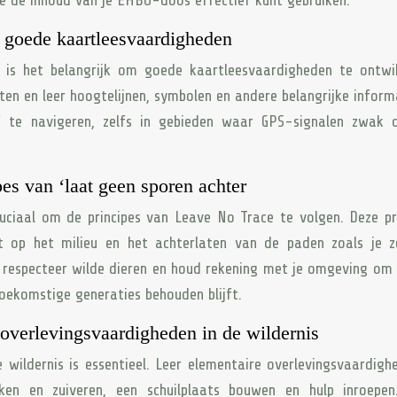
je de inhoud van je EHBO-doos effectief kunt gebruiken.
 goede kaartleesvaardigheden
 is het belangrijk om goede kaartleesvaardigheden te ontwik
en en leer hoogtelijnen, symbolen en andere belangrijke inform
ef te navigeren, zelfs in gebieden waar GPS-signalen zwak 
es van ‘laat geen sporen achter
cruciaal om de principes van Leave No Trace te volgen. Deze pr
t op het milieu en het achterlaten van de paden zoals je z
, respecteer wilde dieren en houd rekening met je omgeving om
oekomstige generaties behouden blijft.
overlevingsvaardigheden in de wildernis
 wildernis is essentieel. Leer elementaire overlevingsvaardigh
ken en zuiveren, een schuilplaats bouwen en hulp inroepen