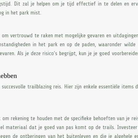
tijd. Dit zal je helpen om je tijd effectief in te delen en er
g in het park mist.
el om vertrouwd te raken met mogelijke gevaren en uitdagingen
mstandigheden in het park en op de paden, waaronder wilde d
varen. Als je deze risico’s begrijpt, kun je je goed voorbereide
 hebben
 succesvolle trailblazing reis. Hier zijn enkele essentiële items d
ijk om rekening te houden met de specifieke behoeften van je rei
el materiaal dat je goed van pas komt op de trails. Investeer
tegen de ontberingen van het buitenleven en die je algehele e