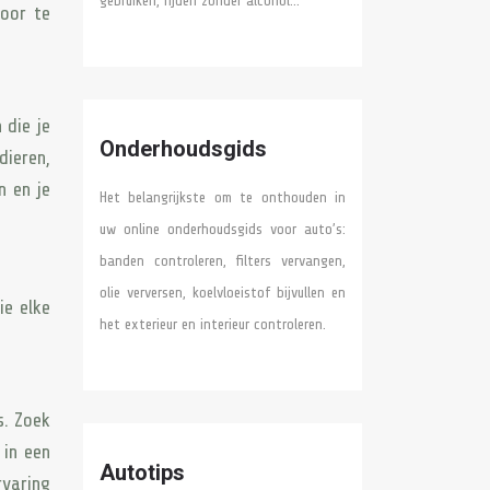
gebruiken, rijden zonder alcohol…
voor te
 die je
Onderhoudsgids
ieren,
n en je
Het belangrijkste om te onthouden in
uw online onderhoudsgids voor auto’s:
banden controleren, filters vervangen,
olie verversen, koelvloeistof bijvullen en
ie elke
het exterieur en interieur controleren.
s. Zoek
 in een
Autotips
rvaring