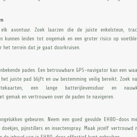
en
elk avontuur. Zoek laarzen die de juiste enkelsteun, trac
en kunnen leiden tot ongemak en een groter risico op voetble
r het terrein dat je gaat doorkruisen.
n onbekende paden. Een betrouwbare GPS-navigator kan een wa
het juiste pad blijft en uw bestemming veilig bereikt. Zoek n
tekaarten, een lange batterijlevensduur en nauwk
met gemak en vertrouwen over de paden te navigeren.
r ongelukken gebeuren. Neem een goed gevulde EHBO-doos m
e doekjes, pijnstillers en insectenspray. Maak jezelf vertrouwd