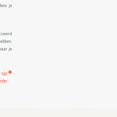
dens je
tiveerd
hebben.
naar je
zijn
rder