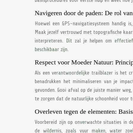
basisprocedures voor eerste hulp en weet hoe 
Navigeren door de paden: De rol van
Hoewel een GPS-navigatiesysteem handig is,
Maak jezelf vertrouwd met topografische kaart
interpreteren. Dit zal je helpen om effecti
beschikbaar zijn.
Respect voor Moeder Natuur: Princip
Als een verantwoordelijke trailblazer is het 
benadrukken het minimaliseren van je impac
gevonden. Gooi afval op de juiste manier weg
te zorgen dat de natuurlijke schoonheid voor t
Overleven tegen de elementen: Basis
Voorbereid zijn op onverwachte situaties in de
de wildernis, zoals vuur maken, water zoe