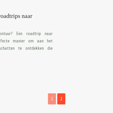
oadtrips naar
ontuur? Een roadtrip naar
perfecte manier om aan het
schatten te ontdekken die
1
2