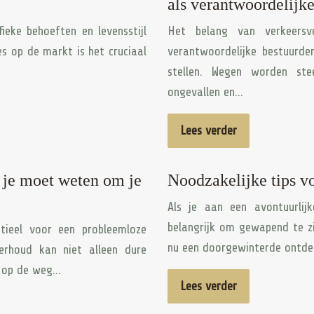
als verantwoordelijke
fieke behoeften en levensstijl
Het belang van verkeersve
es op de markt is het cruciaal
verantwoordelijke bestuurde
stellen. Wegen worden ste
ongevallen en…
Lees verder
e je moet weten om je
Noodzakelijke tips v
Als je aan een avontuurlij
belangrijk om gewapend te zi
tieel voor een probleemloze
nu een doorgewinterde ontde
erhoud kan niet alleen dure
d op de weg…
Lees verder